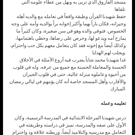
مسجد الفاروق الذي تربى به ونهل من عطاء علومه التي
تلقاها.
حفظ شهيدنا القرآن وطبقة واقعاً في تعامله مع والديه أهله
وجيرانه، فكان باراً بهما وأكثر إخوانه براً بوالديه وأمه على وجه
الخصوص، فتوفي والده وهو في سن صغيرة، وكان كثيراً ما
يمازح أمه ويدعو لها، وحرص على رضاها، وحظي باهتمامها،
وكذلك أيضاً مع إخوته فقد كان يتعامل معهم بكل حب واحترام،
ويجلب لهم الهدايا.
غدا شهيدنا محمد شاباً يضرب فيه أروع الأمثلة في الأخلاق
الحسنة والمعاملة الحسنة مع جميع من عرفه، وله في قلوب
من أحبوه وعاملوه منزلة عالية، حتى في قلوب الجيران
والأقارب وأهل المسجد خاصة أنه كان يؤمهم في ليالي رمضان
المبارك.
تعليمه وعمله
درس شهيدنا المرحلة الابتدائية في المدرسة الرسمية، وكان
الأول على صفه والمدرسة، تميز في دراسته وطريقته في
التعامل مع مدرسيه والتلاميذ أيضاً، وربطته علاقة ود واحترام