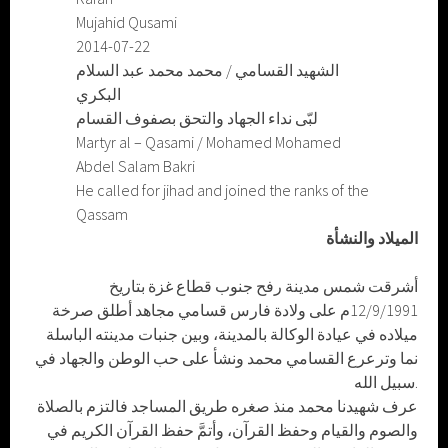
Mujahid Qusami
2014-07-22
الشهيد القسامي / محمد محمد عبد السلام
البكري
لبّى نداء الجهاد والتحق بصفوف القسام
Martyr al – Qasami / Mohamed Mohamed
Abdel Salam Bakri
He called for jihad and joined the ranks of the
Qassam
الميلاد والنشأة
أشرقت شمس مدينة رفح جنوب قطاع غزة بتاريخ
12/9/1991م على ولادة فارس قسامي مجاهد أطلق صرخة
ميلاده في عيادة الوكالة بالمدينة، وبين جنبات مدينته الباسلة
نما وترعرع القسامي محمد ونشأ على حب الوطن والجهاد في
سبيل الله.
عرف شهيدنا محمد منذ صغره طريق المساجد فالتزم بالصلاة
والصوم والقيام وحفظ القرآن، وأتمَّ حفظ القرآن الكريم في