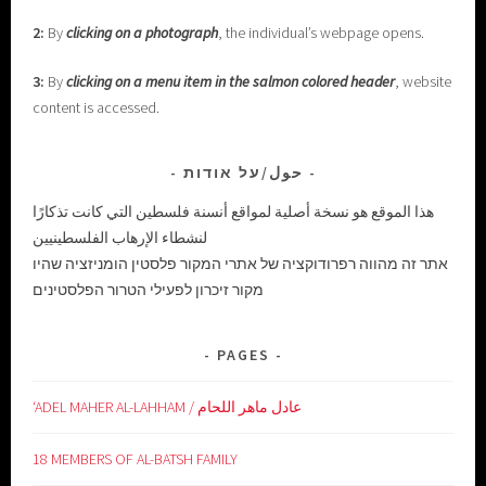
2:
By
clicking on a photograph
, the individual’s webpage opens.
3:
By
clicking on a menu item in the salmon colored header
, website
content is accessed.
حول/על אודות
هذا الموقع هو نسخة أصلية لمواقع أنسنة فلسطين التي كانت تذكارًا
لنشطاء الإرهاب الفلسطينيين
אתר זה מהווה רפרודוקציה של אתרי המקור פלסטין הומניזציה שהיו
מקור זיכרון לפעילי הטרור הפלסטינים
PAGES
‘ADEL MAHER AL-LAHHAM / عادل ماهر اللحام
18 MEMBERS OF AL-BATSH FAMILY