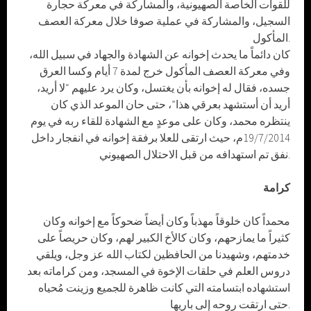
للقوات الخاصة الصهيونية، والمشاركة في معركة حجارة
السجيل، والمشاركة في عملية صوفا خلال معركة العصف
المأكول.
كان دائماً ما يحدث إخوانه عن الشهادة والجهاد في سبيل الله،
وفي معركة العصف المأكول خرج لمدة 7 أيام وكسا العرق
جسده، فقال له إخوانه بأن يغتسل، وكان يرد عليهم “لا أريد،
أريد أن أستشهد بعرقي هذا”، حتى حان الموعد الذي كان
ينتظره محمد، وكان على موعدٍ مع الشهادة للقاء ربه في يوم
19/7/2014م، حيث ارتقى للعلا برفقة إخوانه في انفجار داخل
نفق تم استهدافه من قبل الاحتلال الصهيوني.
كرامة
محمداً كان خلوقاً مهذباً وكان أيضاً ضحوكاً مع إخوانه وكان
كثيراً ما يمازحهم، وكان كالأخ الكبير لهم، وكان حريصاً على
خدمتهم، وشهيدنا من الحافظين لكتاب الله عز وجل، ويلقي
دروس العلم في حلقات الإخوة في المسجد، ومن كراماته بعد
استشهاده ابتسامته التي كانت ظاهرة للجميع وزينت مُحياه
حتى ارتقت روحه إلى باريها.