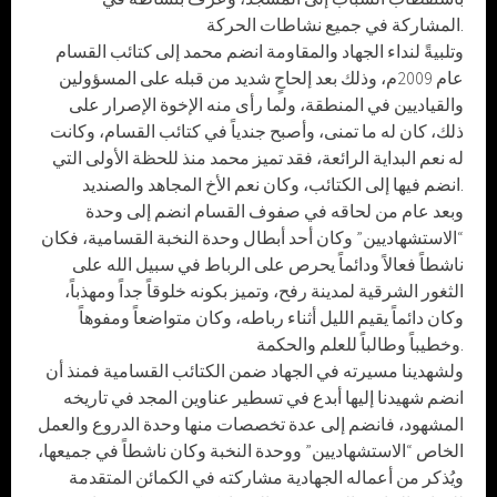
المشاركة في جميع نشاطات الحركة.
وتلبيةً لنداء الجهاد والمقاومة انضم محمد إلى كتائب القسام
عام 2009م، وذلك بعد إلحاحٍ شديد من قبله على المسؤولين
والقياديين في المنطقة، ولما رأى منه الإخوة الإصرار على
ذلك، كان له ما تمنى، وأصبح جندياً في كتائب القسام، وكانت
له نعم البداية الرائعة، فقد تميز محمد منذ للحظة الأولى التي
انضم فيها إلى الكتائب، وكان نعم الأخ المجاهد والصنديد.
وبعد عام من لحاقه في صفوف القسام انضم إلى وحدة
“الاستشهاديين” وكان أحد أبطال وحدة النخبة القسامية، فكان
ناشطاً فعالاً ودائماً يحرص على الرباط في سبيل الله على
الثغور الشرقية لمدينة رفح، وتميز بكونه خلوقاً جداً ومهذباً،
وكان دائماً يقيم الليل أثناء رباطه، وكان متواضعاً ومفوهاً
وخطيباً وطالباً للعلم والحكمة.
ولشهدينا مسيرته في الجهاد ضمن الكتائب القسامية فمنذ أن
انضم شهيدنا إليها أبدع في تسطير عناوين المجد في تاريخه
المشهود، فانضم إلى عدة تخصصات منها وحدة الدروع والعمل
الخاص “الاستشهاديين” ووحدة النخبة وكان ناشطاً في جميعها،
ويُذكر من أعماله الجهادية مشاركته في الكمائن المتقدمة