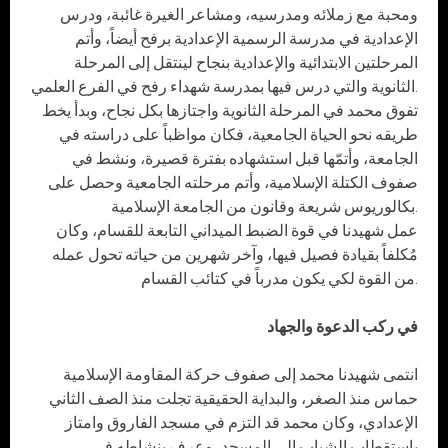
ومحبة مع زملائه ومدرسيه، ومشاعر الغيرة غائبة، ودرس
الإعدادية في مدرسة الرسمية الإعدادية برفح أيضاً، وأتم
المرحلتين الابتدائية والإعدادية بنجاح لينتقل إلى المرحلة
الثانوية والتي درس فيها بمدرسة شهداء رفح في الفرع العلمي.
تفوق محمد في المرحلة الثانوية واجتازها بكل نجاح، وبدأ يخط
طريقه نحو الحياة الجامعية، فكان مواظباً على دراسته في
الجامعة، وأتمّها قبل استشهاده بفترة قصيرة، ونشط في
صفوف الكتلة الإسلامية، وأتم مرحلته الجامعية وحصل على
بكالوريوس شريعة وقانون من الجامعة الإسلامية.
عمل شهيدنا في قوة الضبط الميداني التابعة للقسام، وكان
مُكلفاً بقيادة فصيل فيها، وآخر شهرين من حياته تحول عمله
من القوة لكي يكون مدرباً في كتائب القسام.
في ركب الدعوة والجهاد
انتمى شهيدنا محمد إلى صفوف حركة المقاومة الإسلامية
حماس منذ الصغر، والبداية الحقيقية تجلت منذ الصف الثاني
الإعدادي، وكان محمد قد التزم في مسجد الفاروق وامتاز
باستقطاب الشباب إلى المسجد، وعرف بنشاطه في