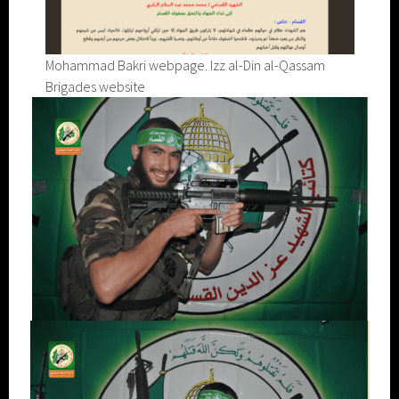
Mohammad Bakri webpage. Izz al-Din al-Qassam
Brigades website