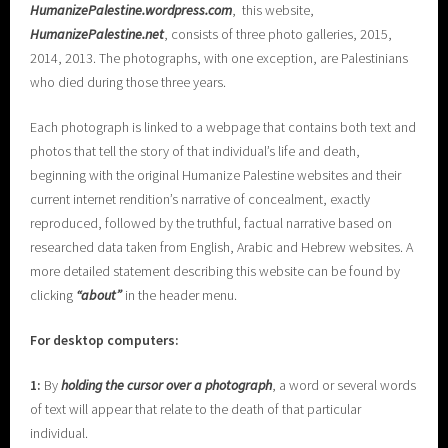
H
umanizePalestine.wordpress.com
, this website,
HumanizePalestine.net
, consists of three photo galleries, 2015,
2014, 2013. The photographs, with one exception, are Palestinians
who died during those three years.
Each photograph is linked to a webpage that contains both text and
photos that tell the story of that individual’s life and death,
beginning with the original Humanize Palestine websites and their
current internet rendition’s narrative of concealment, exactly
reproduced, followed by the truthful, factual narrative based on
researched data taken from English, Arabic and Hebrew websites. A
more detailed statement describing this website can be found by
clicking
“about”
in the header menu.
For desktop computers:
1:
By
holding the cursor over a photograph
, a word or several words
of text will appear that relate to the death of that particular
individual.