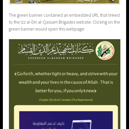
The green banner contained an embedded URL that linked
to the Izz al-Din al-Qassam Brigades website. Clicking on the
green banner would open this webpage: