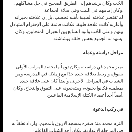
الحُب وكان يرشدهم إلى الطريق الصحيح في حل مشاكلهم،
وكان إمامهم في البيت وفي صلاة الجماعة.
لم تقتصر علاقته الطيبة بأهله فحسب، بل إن علاقته بجيرانه
وأقاربه كانت علاقة طيبة، فكانت قائمة على الإحترام المتبادل
بينهم وعلى الحُب والود الشائع بين الحيران المتحابين، وكان
يشهد له الجميع بحسن خلقه وبشاشته.
مراحل دراسته وعمله
تميز محمد في دراسته، وكان دوماً ما يحصد المراتب الأولى
بتفوق، وارتبط بعلاقة جيدة جدًا مع زملائه في المدرسة ومن
الشباب في المراحل الأخرى، وأيضاً كان على علاقة جيدة
بمعلميه فكانوا يحبونه، ويشجعونه على التفوق والنجاح، وكان
أيضاً أحد أعضاء الكتلة الإسلامية الفاعلين.
في ركب الدعوة
التزم محمد منذ صغره بمسجد الاروق بالمخيم، وازداد تعلقاً به
في المرحلة الاعدادية، فكان أحد الشباب الفاعلين