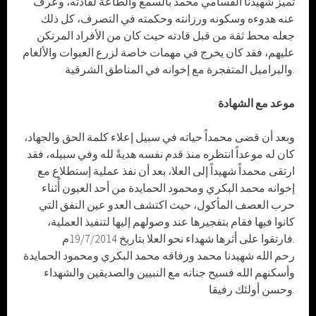
تميز شهيدنا القسامي محمد بالسمع والطاعة لقادته، وعرف
عنه هدوءه وسكونه ورزانته وحكمته في التصرف، كل ذلك
جعله محط ثقة من قبل قادته حيث كان من الأفراد المرتكن
عليهم، فقد كان يخرج في مهمات خاصة لزرع العبوات والألغام
والبراميل المتفجرة مع إخوانه في المناطق الشرقية.
موعد مع الشهادة
وبعد أن قضى محمداً حياته في سبيل إعلاء كلمة الحق والجهاد،
كان له موعداً انتظره منذ قدم نفسه هديةً لله وفي سبيله، فقد
ارتقى محمداً شهيداً إلى العلا، بعد أن نفذ عملية إستطلاع مع
إخوانه محمد البكري ومحمود الحمايدة من أحد العيون أُثناء
حرب العصف المأكول، حيث اكتشف العدو عين النفق التي
كانوا فيها فقام بتفجيرها عند وصولهم إليها لتنفيذ العملية،
فارتقوا على أثرها شهداء نحو العلا بتاريخ 19/7/2014م.
رحم الله شهيدنا محمد ورفاقه محمد البكري ومحمود الحمايدة
وأسكنهم الله فسيح جنانه مع النبيين والصديقين والشهداء
وحسن أولئك رفيقا.