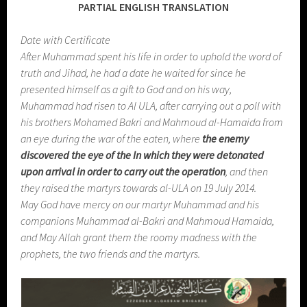
PARTIAL ENGLISH TRANSLATION
Date with Certificate
After Muhammad spent his life in order to uphold the word of
truth and Jihad, he had a date he waited for since he
presented himself as a gift to God and on his way,
Muhammad had risen to Al ULA, after carrying out a poll with
his brothers Mohamed Bakri and Mahmoud al-Hamaida from
an eye during the war of the eaten, where
the enemy
discovered the eye of the In which they were detonated
upon arrival in order to carry out the operation
, and then
they raised the martyrs towards al-ULA on 19 July 2014.
May God have mercy on our martyr Muhammad and his
companions Muhammad al-Bakri and Mahmoud Hamaida,
and May Allah grant them the roomy madness with the
prophets, the two friends and the martyrs.