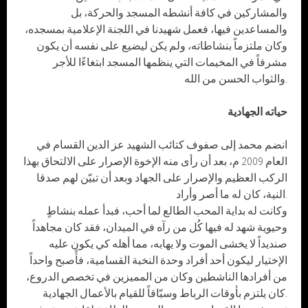
والمشاركين في كافة أنشطه المسجد والحركة، بل
والمساعدين فيها، فعمل شهيدنا في اللجنة الإعلامية بمسجده،
وكان ملتزماً بنشاطاته، ولم يكن ليضيع على نفسه أن يكون
مشرفاً في المخيمات التي ينظمها المسجد ابتغاءًا للأجر
والثواب الحسن من الله.
حياته الجهادية
انضم محمد إلى صفوف كتائب الشهيد عز الدين القسام في
العام 2009 م، بعد أن رأى منه الإخوة الإصرار على الالتحاق بهذا
الركب العظيم والإصرار على الجهاد وبعد أن تبيّن لهم صدقا
النية، كان له ما أصر وأراد.
وكانت له بداية المحب الطالع لما أحب، فبدأ عمله بنشاطٍ
وحيوية شهد له فيها كُل من رآه في الميدان، فقد كان مجاهداً
صنديداً لا يخشى الموت ولا يهابه، مما أهله كي يكون عليه
الإختيار ليكون أحد أفراد وحدة النخبة القسامية، فأًصبح واحداً
من أفرادها الناشطين وكان من المميزين في تخصص الدروع،
كان يلتزم بأوقات الرباط وسبّاقاً للقيام بالأعمال الجهادية.