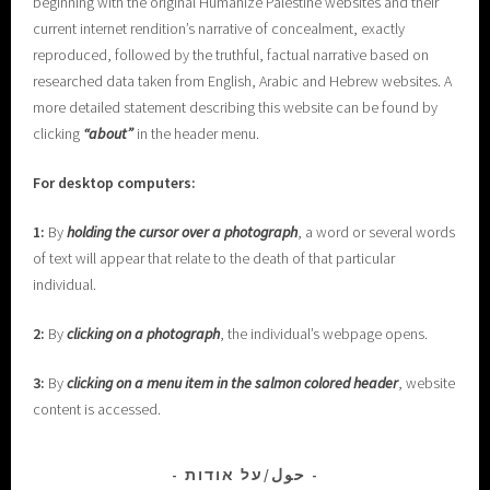
beginning with the original Humanize Palestine websites and their
current internet rendition’s narrative of concealment, exactly
reproduced, followed by the truthful, factual narrative based on
researched data taken from English, Arabic and Hebrew websites. A
more detailed statement describing this website can be found by
clicking
“about”
in the header menu.
For desktop computers:
1:
By
holding the cursor over a photograph
, a word or several words
of text will appear that relate to the death of that particular
individual.
2:
By
clicking on a photograph
, the individual’s webpage opens.
3:
By
clicking on a menu item in the salmon colored header
, website
content is accessed.
حول/על אודות