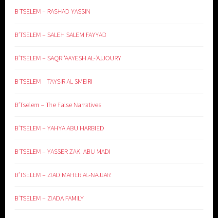
B’TSELEM – RASHAD YASSIN
B’TSELEM – SALEH SALEM FAYYAD
B’TSELEM – SAQR ‘AAYESH AL-‘AJJOURY
B’TSELEM – TAYSIR AL-SMEIRI
B’Tselem – The False Narratives
B’TSELEM – YAHYA ABU HARBIED
B’TSELEM – YASSER ZAKI ABU MADI
B’TSELEM – ZIAD MAHER AL-NAJJAR
B’TSELEM – ZIADA FAMILY