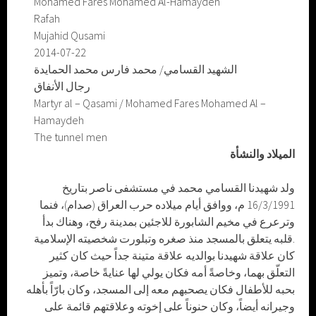
Mohamed Fares Mohamed Al-Hamaydeh
Rafah
Mujahid Qusami
2014-07-22
الشهيد القسامي/ محمد فارس محمد الحمايدة
رجال الأنفاق
Martyr al – Qasami / Mohamed Fares Mohamed Al –
Hamaydeh
The tunnel men
الميلاد والنشأة
ولد شهيدنا القسامي محمد في مستشفى ناصر بتاريخ
16/3/1991 م، ووافق أيام ميلاده حرب العراق (صدام)، فنما
وترعرع في مخيم الشابورة للاجئين بمدينة رفح، وهناك بدأ
قلبه يتعلق بالمسجد منذ صغره وتبلورت شخصيته الإسلامية.
كان علاقة شهيدنا بوالديه علاقة متينة جداً حيث كان كثير
التعلّق بهما، وخاصةً أمه فكان يولي لها عنايةً خاصة، وتميز
بحبه للأطفال فكان يصحبهم معه إلى المسجد، وكان بارّاً بأهله
وجيرانه أيضاً، وكان حنوناً على إخوته وعلاقتهم قائمة على