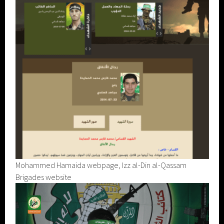
Mohammed Hamaida webpage, Izz al-Din al-Qassam
Brigades website