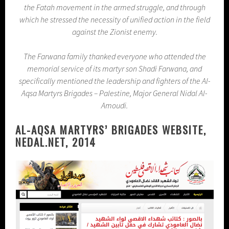
the Fatah movement in the armed struggle, and through
which he stressed the necessity of unified action in the field
against the Zionist enemy.
The Farwana family thanked everyone who attended the
memorial service of its martyr son Shadi Farwana, and
specifically mentioned the leadership and fighters of the Al-
Aqsa Martyrs Brigades – Palestine, Major General Nidal Al-
Amoudi.
AL-AQSA MARTYRS’ BRIGADES WEBSITE,
NEDAL.NET, 2014