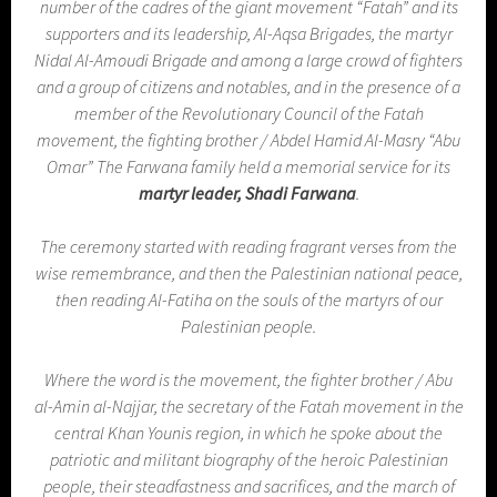
number of the cadres of the giant movement “Fatah” and its
supporters and its leadership, Al-Aqsa Brigades, the martyr
Nidal Al-Amoudi Brigade and among a large crowd of fighters
and a group of citizens and notables, and in the presence of a
member of the Revolutionary Council of the Fatah
movement, the fighting brother / Abdel Hamid Al-Masry “Abu
Omar” The Farwana family held a memorial service for its
martyr leader, Shadi Farwana
.
The ceremony started with reading fragrant verses from the
wise remembrance, and then the Palestinian national peace,
then reading Al-Fatiha on the souls of the martyrs of our
Palestinian people.
Where the word is the movement, the fighter brother / Abu
al-Amin al-Najjar, the secretary of the Fatah movement in the
central Khan Younis region, in which he spoke about the
patriotic and militant biography of the heroic Palestinian
people, their steadfastness and sacrifices, and the march of