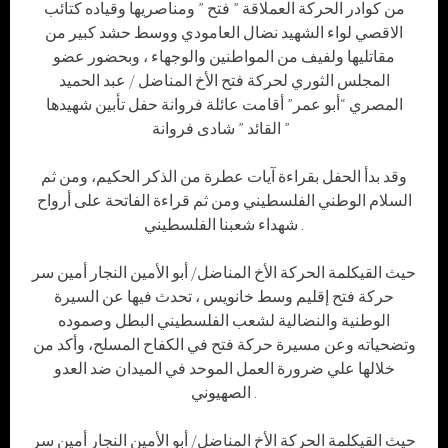
من كوادر الحركة العملاقة ” فتح ” ومناصريها وقياده كتائب
الاقصي لواء الشهيد نضال العامودي ووسط حشد كبير من
مقاتليها ولفيف من المواطنين والوجهاء ، وبحضور عضو
المجلس الثوري لحركة فتح الأخ المناضل / عبد الحميد
المصري “أبو عمر” أقامت عائلة فروانة حفل تأبين شهيدها
القائد ” شادى فروانة ”
وقد بدأ الحفل بقراءة آيات عطرة من الذكر الحكيم، ومن ثم
السلام الوطني الفلسطيني ومن ثم قراءة الفاتحة على أرواح
شهداء شعبنا الفلسطيني .
حيث القيكلمة الحركة الأخ المناضل/ أبو الأمين النجار أمين سر
حركة فتح إقليم وسط خانويس ، تحدث فيها عن السيرة
الوطنية والنضالية لشعب الفلسطيني البطل وصموده
وتضحياته وعن مسيرة حركة فتح في الكفاح المسلح، وأكد من
خلالها علي ضرورة العمل الموحد في الميدان ضد العدو
الصهيوني .
حيث القيكلمة الحركة الأخ المناضل/ أبو الأمين النجار أمين سر