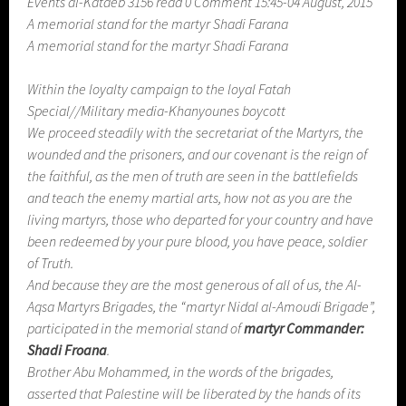
Events al-Kataeb 3156 read 0 Comment 15:45-04 August, 2015
A memorial stand for the martyr Shadi Farana
A memorial stand for the martyr Shadi Farana
Within the loyalty campaign to the loyal Fatah
Special//Military media-Khanyounes boycott
We proceed steadily with the secretariat of the Martyrs, the
wounded and the prisoners, and our covenant is the reign of
the faithful, as the men of truth are seen in the battlefields
and teach the enemy martial arts, how not as you are the
living martyrs, those who departed for your country and have
been redeemed by your pure blood, you have peace, soldier
of Truth.
And because they are the most generous of all of us, the Al-
Aqsa Martyrs Brigades, the “martyr Nidal al-Amoudi Brigade”,
participated in the memorial stand of
martyr Commander:
Shadi Froana
.
Brother Abu Mohammed, in the words of the brigades,
asserted that Palestine will be liberated by the hands of its