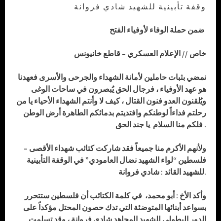
وقفة تأبينية للشهيد شادي فروانة
ضمن حملة الوفاء لأوفياء الفتح
خاص // الإعلام العسكري – قاطع خانيونس
نمضي بثبات حاملين لأمانة الشهداء والجرحى والأسرى فعهدنا
هو عهد الأوفياء ، فرجال الحق يُبصرون في ساحات الوغى
ويُلقنون العدو فنون القتال ، كيف لا وأنتم الشهداء الأحياء يا من
رحلتم فداءاً لوطنكم وافتديتم بدمائكم الطاهرة أرض الوطن
فلكم منا السلام يا جند الحق .
ولأنهم الأكرم منا جميعاً فقد شاركت كتائب شهداء الأقصى –
فلسطين “لواء الشهيد نضال العامودي” في الوقفة التأبينية
للشهيد القائد : شادي فروانة.
وأكد الأخ : أبو محمد، في كلمة الكتائب أن فلسطين ستتحرر
بسواعد أبنائها المتوضئة التي تدك حصون المحتل مؤكداً على
الدور البطولي للشهيد المجاهد شادي فروانة ، وقد تسلمت