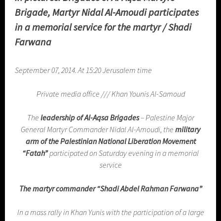
Brigade, Martyr Nidal Al-Amoudi participates
in a memorial service for the martyr / Shadi
Farwana
September 07, 2014. At 15:20 Jerusalem time
Private media office /// Khan Younis Al-Samoud
The
leadership of Al-Aqsa Brigades
– Palestine Major
General Martyr Commander Nidal Al-Amoudi, the
military
arm of the Palestinian National Liberation Movement
“Fatah”
participated on Saturday evening in a memorial
service
The martyr commander “Shadi Abdel Rahman Farwana”
In a mass rally in Khan Yunis with the participation of a large