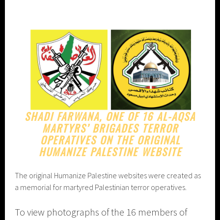
SHADI FARWANA, ONE OF 16 AL-AQSA
MARTYRS’ BRIGADES TERROR
OPERATIVES ON THE ORIGINAL
HUMANIZE PALESTINE WEBSITE
The original Humanize Palestine websites were created as
a memorial for martyred Palestinian terror operatives.
To view photographs of the 16 members of