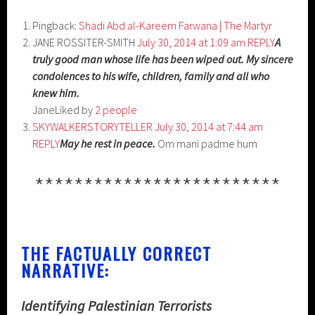
Pingback:
Shadi Abd al-Kareem Farwana | The Martyr
JANE ROSSITER-SMITH
July 30, 2014 at 1:09 am
REPLY
A
truly good man whose life has been wiped out. My sincere
condolences to his wife, children, family and all who
knew him.
JaneLiked by
2 people
SKYWALKERSTORYTELLER
July 30, 2014 at 7:44 am
REPLY
May he rest in peace.
Om mani padme hum
*************************
THE FACTUALLY CORRECT
NARRATIVE:
Identifying Palestinian Terrorists