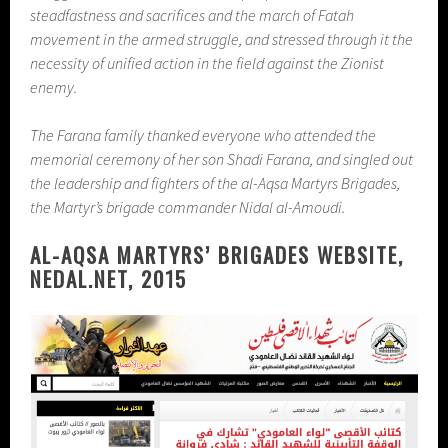
steadfastness and sacrifices and the march of Fatah
movement in the armed struggle, and stressed through it the
necessity of unified action in the field against the Zionist
enemy.
The Farana family thanked everyone who attended the
memorial ceremony of her son Shadi Farana, and singled out
the leadership and fighters of the al-Aqsa Martyrs Brigades,
the Martyr’s brigade commander Nidal al-Amoudi.
AL-AQSA MARTYRS’ BRIGADES WEBSITE,
NEDAL.NET, 2015