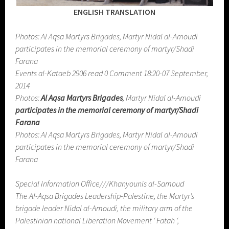
ENGLISH TRANSLATION
Photos: Al Aqsa Martyrs Brigades, Martyr Nidal al-Amoudi
participates in the memorial ceremony of martyr/Shadi
Farana
Events al-Kataeb 2906 read 0 Comment 18:20-07 September,
2014
Photos:
Al Aqsa Martyrs Brigades
, Martyr Nidal al-Amoudi
participates in the memorial ceremony of martyr/Shadi
Farana
Photos: Al Aqsa Martyrs Brigades, Martyr Nidal al-Amoudi
participates in the memorial ceremony of martyr/Shadi
Farana
Special Information Office///Khanyounis al-Samoud
The Al-Aqsa Brigades Leadership-Palestine, the Martyr’s
brigade leader Nidal al-Amoudi, the military arm of the
Palestinian national Liberation Movement ‘ Fatah ‘,