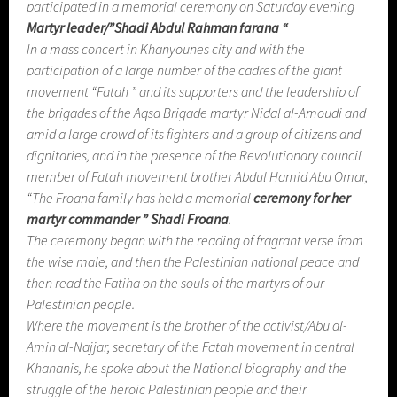
participated in a memorial ceremony on Saturday evening
Martyr leader/”Shadi Abdul Rahman farana “
In a mass concert in Khanyounes city and with the
participation of a large number of the cadres of the giant
movement “Fatah ” and its supporters and the leadership of
the brigades of the Aqsa Brigade martyr Nidal al-Amoudi and
amid a large crowd of its fighters and a group of citizens and
dignitaries, and in the presence of the Revolutionary council
member of Fatah movement brother Abdul Hamid Abu Omar,
“The Froana family has held a memorial
ceremony for her
martyr commander ” Shadi Froana
.
The ceremony began with the reading of fragrant verse from
the wise male, and then the Palestinian national peace and
then read the Fatiha on the souls of the martyrs of our
Palestinian people.
Where the movement is the brother of the activist/Abu al-
Amin al-Najjar, secretary of the Fatah movement in central
Khananis, he spoke about the National biography and the
struggle of the heroic Palestinian people and their