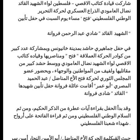
شاركت
قيادة
كتائب الاقصي – فلسطين لواء الشهيد القائد
نضال العامودي الذراع العسكري
لحركة التحرير
الوطني
الفلسطيني ‘فتح ‘ مساء يوم السبت في حفل تأبين
الشهيد القائد ” شادي عبد الرحمن فروانة “
في حفل جماهيري حاشد بمدينة خانيونس وبمشاركة عدد كبير
من كوادر الحركة العملاقة ” فتح ” ومناصريها وقياده كتائب
الاقصي لواء الشهيد نضال العامودي ووسط حشد كبير من
مقاتليها ولفيف من المواطنين والوجهاء ، وبحضور عضو
المجلس الثوري لحركة فتح الأخ المناضل / عبد الحميد
المصري “أبو عمر”
أقامت عائلة فروانة حفل تأبين شهيدها
القائد ” شادى فروانة “
وقد بدأ الحفل بقراءة آيات عطرة من الذكر الحكيم، ومن ثم
السلام الوطني الفلسطيني ومن ثم قراءة الفاتحة على أرواح
شهداء شعبنا الفلسطيني .
حيث القي
كلمة الحركة
الأخ المناضل/
أبو الأمين النجار
أمين سر