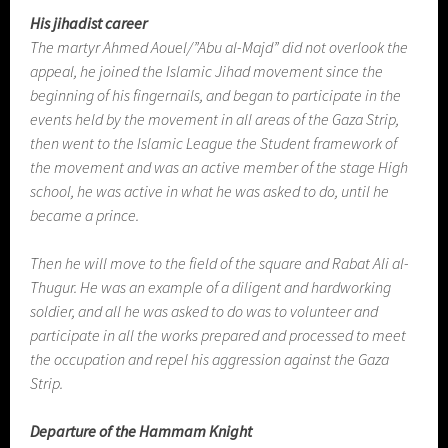
His jihadist career
The martyr Ahmed Aouel/”Abu al-Majd” did not overlook the
appeal, he joined the Islamic Jihad movement since the
beginning of his fingernails, and began to participate in the
events held by the movement in all areas of the Gaza Strip,
then went to the Islamic League the Student framework of
the movement and was an active member of the stage High
school, he was active in what he was asked to do, until he
became a prince.
Then he will move to the field of the square and Rabat Ali al-
Thugur. He was an example of a diligent and hardworking
soldier, and all he was asked to do was to volunteer and
participate in all the works prepared and processed to meet
the occupation and repel his aggression against the Gaza
Strip.
Departure of the Hammam Knight