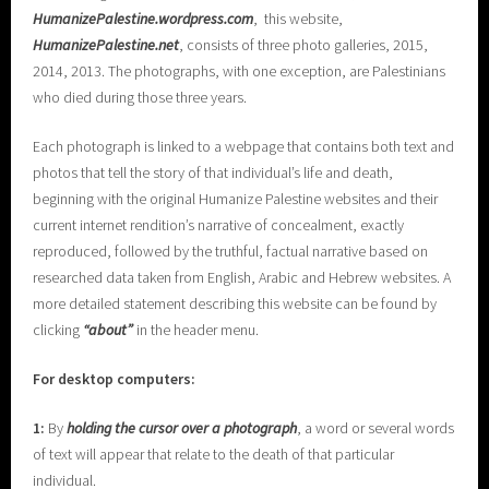
H
umanizePalestine.wordpress.com
, this website,
HumanizePalestine.net
, consists of three photo galleries, 2015,
2014, 2013. The photographs, with one exception, are Palestinians
who died during those three years.
Each photograph is linked to a webpage that contains both text and
photos that tell the story of that individual’s life and death,
beginning with the original Humanize Palestine websites and their
current internet rendition’s narrative of concealment, exactly
reproduced, followed by the truthful, factual narrative based on
researched data taken from English, Arabic and Hebrew websites. A
more detailed statement describing this website can be found by
clicking
“about”
in the header menu.
For desktop computers:
1:
By
holding the cursor over a photograph
, a word or several words
of text will appear that relate to the death of that particular
individual.