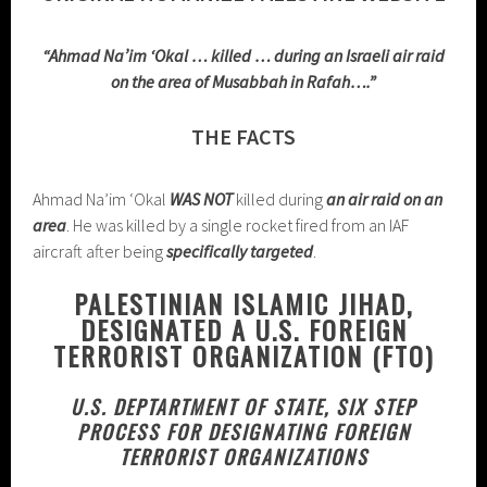
“Ahmad Na’im ‘Okal … killed … during an Israeli air raid
on the area of Musabbah in Rafah….”
THE FACTS
Ahmad Na’im ‘Okal
WAS NOT
killed during
an air raid on an
area
. He was killed by a single rocket fired from an IAF
aircraft after being
specifically targeted
.
PALESTINIAN ISLAMIC JIHAD,
DESIGNATED A U.S. FOREIGN
TERRORIST ORGANIZATION (FTO)
U.S. DEPTARTMENT OF STATE, SIX STEP
PROCESS FOR DESIGNATING FOREIGN
TERRORIST ORGANIZATIONS