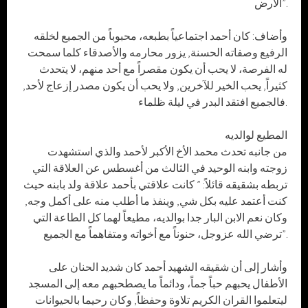
الأرض”.
وأضاف: كان أحمد اجتماعياً بطبعه، محبوباً من الجميع لخلقه
الرفيع وصفاته الحسنة, يزور محارمه والأصدقاء كلما سمحت
له الفرصة، لا يحب أن يكون مقصراً مع أحد منهم، لا يتحدث
كثيراً, يحب الخير للآخرين, ولا يحب أن يكون مصدر إزعاج لأحد,
فالجميع افتقد البدر في ليلة ظلماء.
المطيع لوالديه
من جانبه تحدث محمد الأخ الأكبر لأحمد والذي استشهدت
زوجته وابنه الوحيد في الثالث من أغسطس عن العلاقة التي
تربطه بشقيقه قائلاً: ” كانت علاقتي بأحمد علاقة ولد بابنه حيث
كنت أعتمد عليه بكل شي, وينفذ ما أطلب منه على أكمل وجه,
وكان نعم الابن البار جدا بوالديه، مطيعاً لهما كل الطاعة التي
ترضي الله عزوجل، حنوناً مع أخواته ومتفاهماً مع الجميع”.
وأشار إلى أن شقيقه الشهيد أحمد كان شديد الحنان على
الأطفال يحبهم حباً جماً، ودائماً ما يصطحبهم معه إلى المسجد
ليتعلموا القران الكريم تلاوة وحفظاً, وكان رحيما بالحيوانات