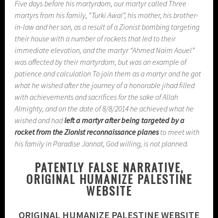
Five days before his martyrdom, our martyr called Three
martyrs from his family, “Turki Awal”, his mother, his brother-
in-law and her son, as a result of a Zionist bombing targeting
their house with a number of rockets that led to their
immediate elevation, and the martyr “Ahmed Naim Aouel”
was affected by their martyrdom, but was an example of
patience and calculation To join them as a martyr and he got
what he wished after the journey of a honorable jihad filled
with achievements and sacrifices for the sake of Allah
Almighty, and on the date of 8/8/2014 he achieved what he
wished and had
left a martyr after being targeted by a
rocket from the Zionist reconnaissance planes
to meet with
his family in Paradise Jannat, God willing, is not planned.
PATENTLY FALSE NARRATIVE,
ORIGINAL HUMANIZE PALESTINE
WEBSITE
ORIGINAL HUMANIZE PALESTINE WEBSITE