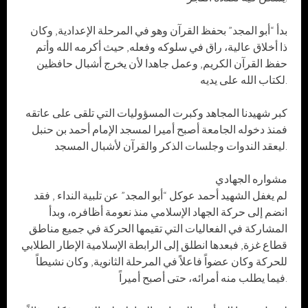
بدأ “أبو المجد” بحفظ القرآن وهو في المرحلة الإعدادية, وكان
ذا أخلاق عالية، راق في سلوكه وفعله, حيث أكرمه الله وأتم
حفظ القرآن الكريم, وعمل جاهدا لأن يخرج أشبال حافظين
لكتاب الله على يديه.
كبر شهيدنا المجاهد وكبرت المسؤوليات التي تلقى على عاتقه
فمنذ دخوله الجامعة أصبح أميرا لمسجد الإمام أحمد بن حنبل
ليعقد الندوات وجلسات الذكر والقرآن لأشبال المسجد.
مشواره الجهادي
لم يغفل الشهيد أحمد عوكل “أبو المجد” عن تلبية النداء , فقد
انضم إلى حركة الجهاد الإسلامي منذ نعومة أظافره، وبدأ
المشاركة في الفعاليات التي تقيمها الحركة في جميع مناطق
قطاع غزة, فبعدها انطلق إلى الرابطة الإسلامية الإطار الطلابي
للحركة وكان عضواً فاعلاً في المرحلة الثانوية, وكان نشيطاً
فيما يطلب منه أمرائه، حتى أصبح أميراً.