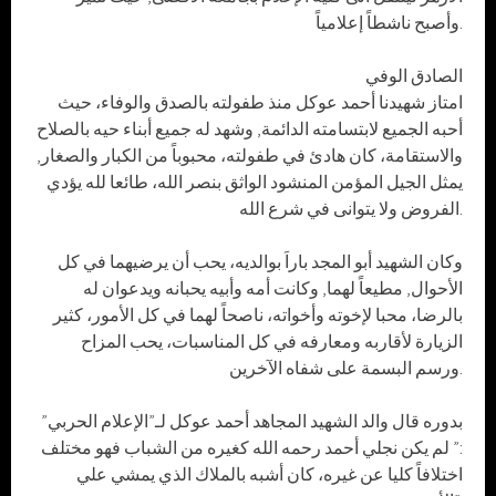
وأصبح ناشطاً إعلامياً.
الصادق الوفي
امتاز شهيدنا أحمد عوكل منذ طفولته بالصدق والوفاء، حيث
أحبه الجميع لابتسامته الدائمة, وشهد له جميع أبناء حيه بالصلاح
والاستقامة، كان هادئ في طفولته، محبوباً من الكبار والصغار,
يمثل الجيل المؤمن المنشود الواثق بنصر الله، طائعا لله يؤدي
الفروض ولا يتوانى في شرع الله.
وكان الشهيد أبو المجد باراَ بوالديه، يحب أن يرضيهما في كل
الأحوال, مطيعاً لهما, وكانت أمه وأبيه يحبانه ويدعوان له
بالرضا، محبا لإخوته وأخواته، ناصحاً لهما في كل الأمور، كثير
الزيارة لأقاربه ومعارفه في كل المناسبات، يحب المزاح
ورسم البسمة على شفاه الآخرين.
بدوره قال والد الشهيد المجاهد أحمد عوكل لـ”الإعلام الحربي”
:” لم يكن نجلي أحمد رحمه الله كغيره من الشباب فهو مختلف
اختلافاً كليا عن غيره، كان أشبه بالملاك الذي يمشي علي