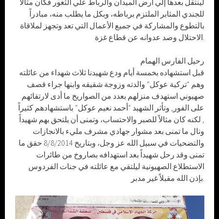
لينتقل بعدها إلي أرض الميدان والرباط علي الثغور فكان مثالاً
للجندي المثابر الملتزم برباطه، وبكل ما يطلب منه، مبادراً
بالتطوع والمشاركة في جميع الأعمال التي تعد وتجهز لملاقاة
الاحتلال وصد عدوانه عن قطاع غزة.
رحيل الفارس الهمام
قبل استشهاده بخمسة أيام ودع شهيدنا ثلاث شهداء من عائلته
وهم “تركية عوكل” والدته وزوجة شقيقه وابنها جراء قصف
صهيوني استهدف منزلهم بعدد من الصواريخ ما أدى لارتقائهم
على الفور, وتأثر الشهيد “أحمد نعيم عوكل” باستشهادهم كثيراً
, لكنه كان مثالاً للصبر والاحتساب، وتمنى أن يلتحق بهم شهيداً
ونال ما تمنى بعد مشوار جهادي مشرف مليء بالانجازات
والتضحيات في سبيل الله عز وجل، وبتاريخ 8/8/2014 حقق ما
تمنى وقد رحل شهيداً بعد استهدافه بصاروخ من طائرات
الاستطلاع الصهيونية ليلتقي مع عائلته في جنات الفردوس
بإذن الله مقبلاً غير مدبر.