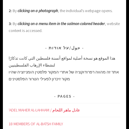
2:
By
clicking on a photograph
, the individual’s webpage opens.
3:
By
clicking on a menu item in the salmon colored header
, website
content is accessed.
حول/על אודות
هذا الموقع هو نسخة أصلية لمواقع أنسنة فلسطين التي كانت تذكارًا
لنشطاء الإرهاب الفلسطينيين
אתר זה מהווה רפרודוקציה של אתרי המקור פלסטין הומניזציה שהיו
מקור זיכרון לפעילי הטרור הפלסטינים
PAGES
‘ADEL MAHER AL-LAHHAM / عادل ماهر اللحام
18 MEMBERS OF AL-BATSH FAMILY