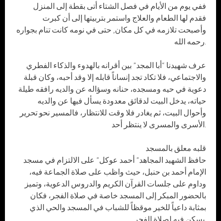
ففي يوم من الأيام في فصل الشتاء أتى بقطة إلى المنزل
فقدم لها الطعام والعلاج واستمر بتربيتها إلى أن كبرت
وأصبحت تلازمه في كل مكان, حتى في نومه كانت تنام بجواره
رحمه الله.
عرف شهيدنا “أبا المجد” بين أقرانه بالهدوء والذكاء الفطري
والاجتماعي، فلا تكاد تجد إنساناً قابله إلا وقد أحبه، وكان قبلة
دعوية في حيه ومسجده، حنانه وسؤاله عن والديه رافقه طيلة
حياته، يدخل البيت لدقائق معدودة يسأل فيها عن والديه
وأحوال البيت، ثم يغادر فلا وقت للانتظار، فالمسير نحو تحرير
الأسرى والمسرى لا ينتظر أحد.
قلبه معلق بالمسجد
حافظ الشهيد المجاهد” أحمد عوكل” على الالتزام في مسجد
الإمام أحمد بن حنبل، حيث واظب على صلاة الجماعة فيه،
وداوم على جلسات القرآن الكريم والدروس الدعوية، وتميز
بالحضور المبكر إلى المسجد خاصة في صلاة الفجر، فكان
بمثابة داعياً للخير موقظاً للشباب في المسجد والحي الذي
يسكن فيه لصلاة الفجر.