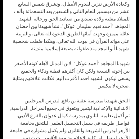
وكعادة الأرض تتزين لقدوم الأبطال، وتشرق شمس السابع
عشر من ديسمبر للعام الثاني والتسعين بعد التسعمائة وألف
للميلاد معلنة ولادة صنديدٍ من صناديد الحق ورجاله الشهيد
المجاهد “أحمد نعيم سليمان عوكل”، نشأ شهيدنا بين أحضان
عائلة مميزة وجهت أبنائها لطريق الدعوة لله تعالى، والتربية
على موائد القرآن في بيوت الله تعالى، وهكذا صُقلت شخصية
شهيدنا أبو المجد منذ طفولته بصبغة إسلامية متدينة.
شهيدنا المجاهد “أحمد عوكل” الابن المدلل لأهله كونه الأصغر
بين إخوته التسعة ولكن كان أكثرهم فطنة وذكاء والجميع
يسعى ليكون الشهيد احمد الأقرب إليه, فكانت علاقتهم بمثابة
صخرة لا تتكسر.
التحق شهيدنا بمدرسة عقبة بن نافع, ليدرس المرحلتين
الابتدائية والإعدادية ليتميز ويتفوق في جميع المراحل الدراسية,
ثم أكمل تعليمه الثانوي بمدرسة كمال عدوان بالفرع الأدبي،
فواصل طريقه في سبيل التحصيل العلمي ليلتحق بجامعة
الأزهر ليدرس الشريعة والقانون ولم يكمل مشواره في جامعة
الأزهر لينتقل الى كلية الإعلام بجامعة الأقصى, حيث تميز