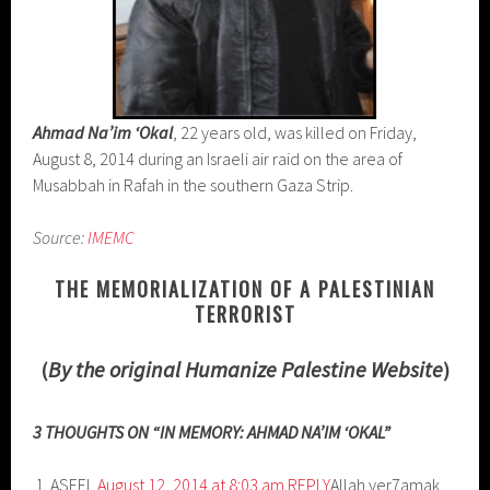
Ahmad Na’im ‘Okal
, 22 years old, was killed on Friday,
August 8, 2014 during an Israeli air raid on the area of
Musabbah in Rafah in the southern Gaza Strip.
Source:
IMEMC
THE MEMORIALIZATION OF A PALESTINIAN
TERRORIST
(
By the original Humanize Palestine Website
)
3 THOUGHTS ON “IN MEMORY: AHMAD NA’IM ‘OKAL”
ASEEL
August 12, 2014 at 8:03 am
REPLY
Allah yer7amak