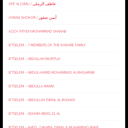
ATIF ALZAMLI / عاطف الزملى
AYMAN SHOKOR / أيمن شقور
AZIZA ‘ATIYEH MOHAMMAD SHANAB
B’TSELEM – 7 MEMBERS OF THE KAWARE FAMILY
B’TSELEM – ABDALLAH MURTAJA
B’TSELEM – ABDUL-HAMID MOHAMMAD AL-MAGHRABI
B’TSELEM – ABDULLA AMARA
B’TSELEM – ABDULLAH ISMAIL AL BUHAISI
B’TSELEM – ADHAM ABDEL EL-AL
B’TSELEM – AHED, ZAKARIA, ISMAIL & MUHAMMAD BAKR