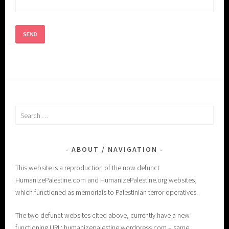
Search
for:
ABOUT / NAVIGATION
This website is a reproduction of the now defunct
HumanizePalestine.com and HumanizePalestine.org websites,
which functioned as memorials to Palestinian terror operatives.
The two defunct websites cited above, currently have a new
functioning URL: humanizepalestine.wordpress.com – same