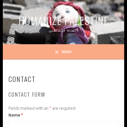
Skip
to
HUMANIZE PALESTINE
content
أنسنة فلسطين
MENU
CONTACT
CONTACT FORM
Fields marked with an
*
are required
Name
*