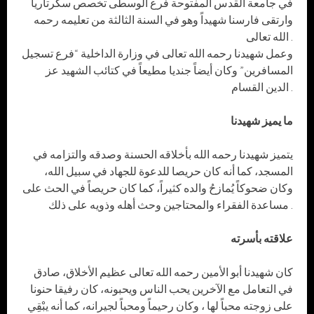
في جامعة القدس المفتوحة فرع الوسطى تخصص سكرتاريا
وارتقى فارسنا شهيداً وهو في السنة الثالثة من تعليمه رحمه
الله تعالى .
وعمل شهيدنا رحمه الله تعالى في وزارة الداخلية “فرع تسجيل
المسافرين” وكان أيضاً جنديا مطيعاً في كتائب الشهيد عز
الدين القسام .
ما يميز شهيدنا
يتميز شهيدنا رحمه الله بأخلاقه الحسنة وصدقه والتزامه في
المسجد، كما أنه كان حريصا للدعوة للجهاد في سبيل الله،
وكان ضحوكاً يُمازحُ والده كثيراً، كما كان حريصاً في الحث على
مساعدة الفقراء والمحتاجين وحث أهله وذويه على ذلك .
علاقته بأسرته
كان شهيدنا أبو الأمين رحمه الله تعالى عظيم الأخلاق، صادق
في التعامل مع الآخرين يحب الناس ويحبونه، كان رفيقا حنونا
على زوجته محباً لها ، وكان رحيماً ومحباً لجيرانه، كما أنه يبْقِي