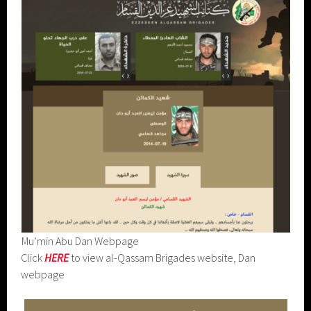
Mu’min Abu Dan Webpage
Click
HERE
to view al-Qassam Brigades website, Dan
webpage