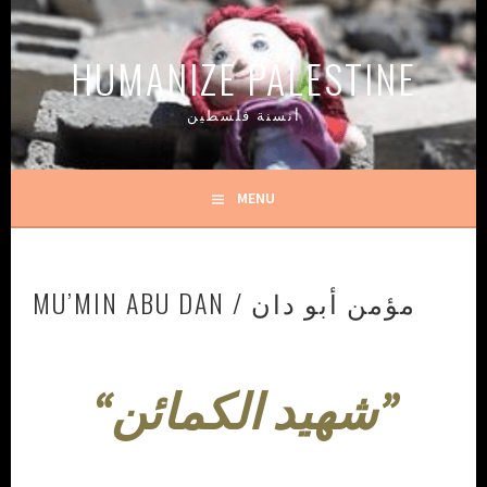
Skip
to
HUMANIZE PALESTINE
content
أنسنة فلسطين
MENU
MU’MIN ABU DAN / مؤمن أبو دان
“شهيد الكمائن”