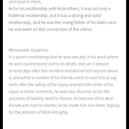
and loyal to them,
As for his relationship with his brothers, it was not only a
fraternal relationship, but it was a strong and solid
relationship, and he was the loving father of his sisters and
he was keen on the connection of the uterus.
Memorable situations
It is worth mentioning that he was one day in his work where
he was injured nearly led to his death, and yet it passed
several days after this incident and did not tell anyone about
it, and while a number of his friends came to visit him to say
hello after the safety of the injury revealed the order of his
injury in those moments, he was very discreet, as for the
positions of nobility and For Karam, he had one of his dear
friends who had no shelter, so he made him live there, hoping
for the patients of Allah Almighty.