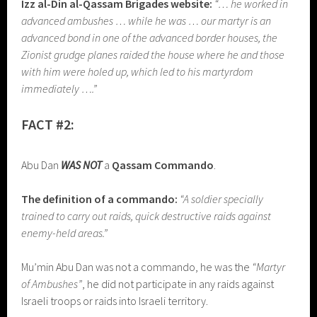
Izz al-Din al-Qassam Brigades website:
“… he worked in
advanced ambushes … while he was … our martyr is an
advanced bond in one of the advanced border houses, the
Zionist grudge planes raided the house where he and those
with him were holed up, which led to his martyrdom
immediately ….”
FACT #2:
Abu Dan
WAS NOT
a
Qassam Commando
.
The definition of a commando:
“A soldier specially
trained to carry out raids, quick destructive raids against
enemy-held areas.”
Mu’min Abu Dan was not a commando, he was the
“Martyr
of Ambushes”
, he did not participate in any raids against
Israeli troops or raids into Israeli territory.