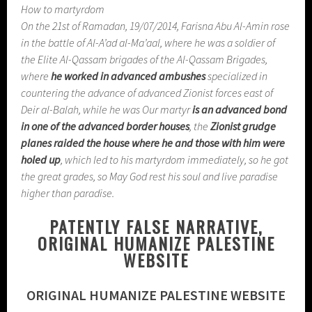
How to martyrdom
On the 21st of Ramadan, 19/07/2014, Farisna Abu Al-Amin rose
in the battle of Al-A’ad al-Ma’aal, where he was a soldier of
the Elite Al-Qassam brigades of the Al-Qassam Brigades,
where
he worked in advanced ambushes
specialized in
countering the advance of advanced Zionist forces east of
Deir al-Balah, while he was Our martyr
is an advanced bond
in one of the advanced border houses
, the
Zionist grudge
planes raided the house where he and those with him were
holed up
, which led to his martyrdom immediately, so he got
the great grades, so May God rest his soul and live paradise
higher than paradise.
PATENTLY FALSE NARRATIVE,
ORIGINAL HUMANIZE PALESTINE
WEBSITE
ORIGINAL HUMANIZE PALESTINE WEBSITE