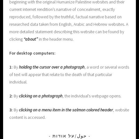
beginning with the original Humanize Palestine websites and their
current internet rendition’s narrative of concealment, exactly
reproduced, followed by the truthful, factual narrative based on
researched data taken from English, Arabic and Hebrew websites. A
more detailed statement describing this website can be found by
clicking
“about”
in the header menu.
For desktop computers:
1:
By
holding the cursor over a photograph
, a word or several words
of text will appear that relate to the death of that particular
individual.
2:
By
clicking on a photograph
, the individual’s webpage opens.
3:
By
clicking on a menu item in the salmon colored header
, website
content is accessed.
حول/על אודות