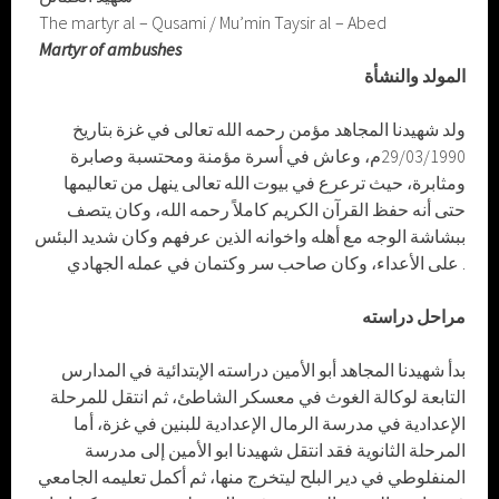
The martyr al – Qusami / Mu’min Taysir al – Abed
Martyr of ambushes
المولد والنشأة
ولد شهيدنا المجاهد مؤمن رحمه الله تعالى في غزة بتاريخ
29/03/1990م، وعاش في أسرة مؤمنة ومحتسبة وصابرة
ومثابرة، حيث ترعرع في بيوت الله تعالى ينهل من تعاليمها
حتى أنه حفظ القرآن الكريم كاملاً رحمه الله، وكان يتصف
ببشاشة الوجه مع أهله واخوانه الذين عرفهم وكان شديد البئس
على الأعداء، وكان صاحب سر وكتمان في عمله الجهادي .
مراحل دراسته
بدأ شهيدنا المجاهد أبو الأمين دراسته الإبتدائية في المدارس
التابعة لوكالة الغوث في معسكر الشاطئ، ثم انتقل للمرحلة
الإعدادية في مدرسة الرمال الإعدادية للبنين في غزة، أما
المرحلة الثانوية فقد انتقل شهيدنا ابو الأمين إلى مدرسة
المنفلوطي في دير البلح ليتخرج منها، ثم أكمل تعليمه الجامعي