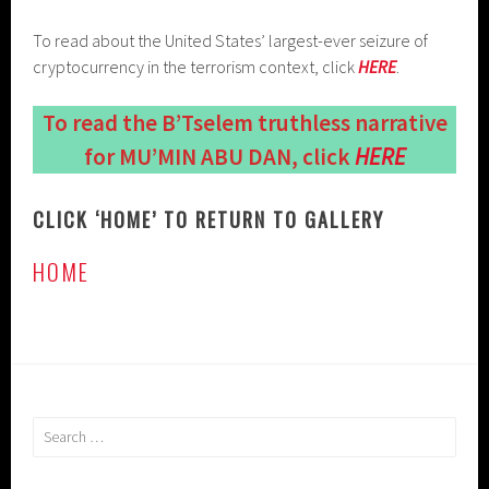
To read about the United States’ largest-ever seizure of
cryptocurrency in the terrorism context, click
HERE
.
To read the B’Tselem truthless narrative
for MU’MIN ABU DAN, click
HERE
CLICK ‘HOME’ TO RETURN TO GALLERY
HOME
Search
for: