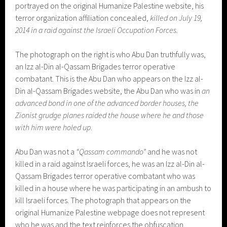
portrayed on the original Humanize Palestine website, his
terror organization affiliation concealed,
killed on July 19,
2014 in a raid against the Israeli Occupation Forces.
The photograph on the right is who Abu Dan truthfully was,
an Izz al-Din al-Qassam Brigades terror operative
combatant. This is the Abu Dan who appears on the Izz al-
Din al-Qassam Brigades website, the Abu Dan who was in
an
advanced bond in one of the advanced border houses, the
Zionist grudge planes raided the house where he and those
with him were holed up
.
Abu Dan was not a
“Qassam commando”
and he was not
killed in a raid against Israeli forces, he was an Izz al-Din al-
Qassam Brigades terror operative combatant who was
killed in a house where he was participating in an ambush to
kill Israeli forces. The photograph that appears on the
original Humanize Palestine webpage does not represent
who he was and the text reinforces the obfuscation.