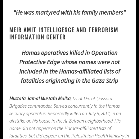
“He was martyred with his family members”
MEIR AMIT INTELLIGENCE AND TERRORISM
INFORMATION CENTER
Hamas operatives killed in Operation
Protective Edge whose names were not
included in the Hamas-affiliated lists of
fatalities originating in the Gaza Strip
Mustafa Jamal Mustafa Malka
, Izz al-Din al-Qassam
Brigades commander. Served concurrently in the Hamas
security apparatus. Reportedly killed on July 9, 2014, in an
airstrike on his house in the Al-Zeitoun neighborhood. His
name did not appear on the Hamas-affiliated lists of
fatalities, but did appear on the Palestinian Health Ministry in