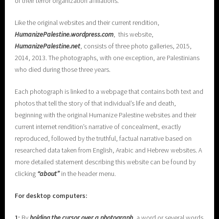
of their terror organization affiliations.
Like the original websites and their current rendition,
H
umanizePalestine.wordpress.com
, this website,
HumanizePalestine.net
, consists of three photo galleries, 2015,
2014, 2013. The photographs, with one exception, are Palestinians
who died during those three years.
Each photograph is linked to a webpage that contains both text and
photos that tell the story of that individual’s life and death,
beginning with the original Humanize Palestine websites and their
current internet rendition’s narrative of concealment, exactly
reproduced, followed by the truthful, factual narrative based on
researched data taken from English, Arabic and Hebrew websites. A
more detailed statement describing this website can be found by
clicking
“about”
in the header menu.
For desktop computers:
1:
By
holding the cursor over a photograph
, a word or several words