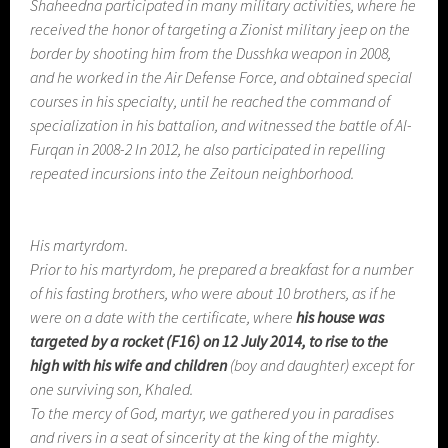
Shaheedna participated in many military activities, where he
received the honor of targeting a Zionist military jeep on the
border by shooting him from the Dusshka weapon in 2008,
and he worked in the Air Defense Force, and obtained special
courses in his specialty, until he reached the command of
specialization in his battalion, and witnessed the battle of Al-
Furqan in 2008-2 In 2012, he also participated in repelling
repeated incursions into the Zeitoun neighborhood.
His martyrdom.
Prior to his martyrdom, he prepared a breakfast for a number
of his fasting brothers, who were about 10 brothers, as if he
were on a date with the certificate, where
his house was
targeted by a rocket (F16) on 12 July 2014, to rise to the
high with his wife and children
(boy and daughter) except for
one surviving son, Khaled.
To the mercy of God, martyr, we gathered you in paradises
and rivers in a seat of sincerity at the king of the mighty.