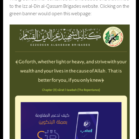
to the Izz al-Din al-Qassam Brigades website. Clicking on the
green banner would open this webpage: