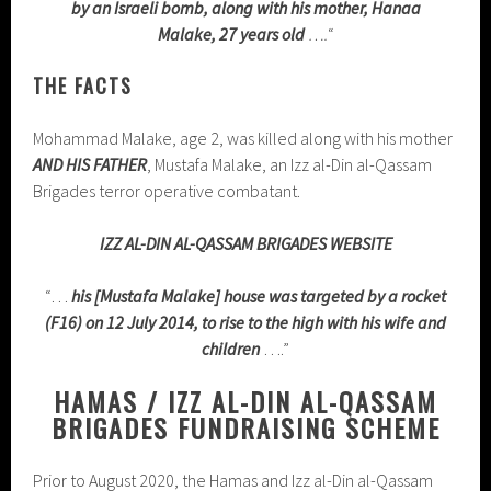
by an Israeli bomb, along with his mother, Hanaa
Malake, 27 years old
….
“
THE FACTS
Mohammad Malake, age 2, was killed along with his mother
AND HIS FATHER
, Mustafa Malake, an Izz al-Din al-Qassam
Brigades terror operative combatant.
IZZ AL-DIN AL-QASSAM BRIGADES
WEBSITE
“…
his [Mustafa Malake]
house was targeted by a rocket
(F16) on 12 July 2014, to rise to the high with his wife and
children
….”
HAMAS / IZZ AL-DIN AL-QASSAM
BRIGADES FUNDRAISING SCHEME
Prior to August 2020, the Hamas and Izz al-Din al-Qassam