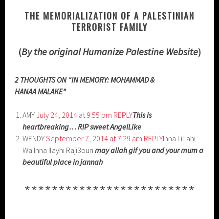
THE MEMORIALIZATION OF A PALESTINIAN
TERRORIST FAMILY
(
By the original Humanize Palestine Website
)
2 THOUGHTS ON “IN MEMORY: MOHAMMAD &
HANAA MALAKE”
AMY
July 24, 2014 at 9:55 pm
REPLY
This is
heartbreaking… RIP sweet AngelLike
WENDY
September 7, 2014 at 7:29 am
REPLY
Inna Lillahi
Wa Inna Ilayhi Raji3oun.
may allah gif you and your mum a
beautiful place in jannah
*************************