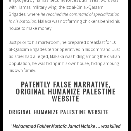
with Hamas’ military wing, the Izz al-Din al-Qassam
Brigades, where
he reached the command of specialization
in his battalion
. Malaka was not farming chickens behind his
house to make money.
Just prior to his martyrdom, he prepared breakfast for 10
al-Qassam Brigades terror operatives in his command. Just
as Israel had alleged, Makaka was hiding among the civilian
population, he was hiding in his own house, hiding amoung
his own family.
PATENTLY FALSE NARRATIVE,
ORIGINAL HUMANIZE PALESTINE
WEBSITE
ORIGINAL HUMANIZE PALESTINE WEBSITE
“
Mohammad Fakher Mustafa Jamal Malake … was killed