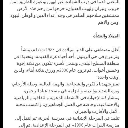
المضي قدما في درب الشهادة، غير آبهين بوعورة الطريق، من
حروب ونيران ولهيب العدوان، خرجوا من رحم هذه الأرض
ممتشقين سلاحهم الطاهر في وجه أعداء الدين والوطن اليهود
ومن والاهم.
الميلاد والنشأة
أطل مصطفى على الدنيا بميلاده في 17/5/1983م، ونشأ
وترعرع في حي الزيتون، أحد أحياء غزة القديمة، وتحديدًا في
منطقة المسلخ البلدي، وينتمي لأسرة تتكون من ثلاثة إخوة
وخمس أخوات، ثم تزوج عام 2006م ورزق بثلاثة أبناء، ولدين
وبنت واحدة.
تميز شهيدنا بالكرم والشجاعة، والهمة العالية، وصلة الأرحام،
وبره الشديد بوالديه، والتزامه في مسجد عباد الرحمن،
ومشاركته لإخوانه في الأنشطة الدعوية والثقافية والرياضية
والاجتماعية، وخاصة في العمل الجماهيري، واكتسب محبة
الأهل والأقارب والجيران.
تتلمذ في المرحلة الابتدائية في مدرسة الحرية، ثم انتقل إلى
مدرسة الفرات عام 1996م في المرحلة الإعدادية، ثم إلى