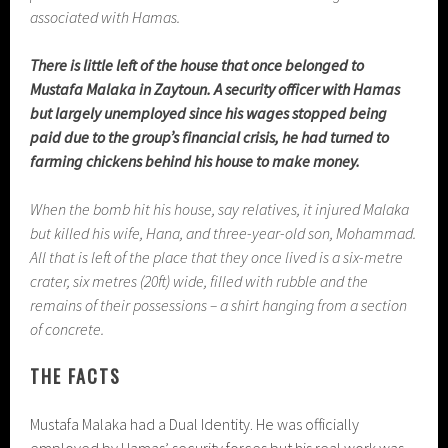
associated with Hamas.
There is little left of the house that once belonged to
Mustafa Malaka in Zaytoun. A security officer with Hamas
but largely unemployed since his wages stopped being
paid due to the group’s financial crisis, he had turned to
farming chickens behind his house to make money.
When the bomb hit his house, say relatives, it injured Malaka
but killed his wife, Hana, and three-year-old son, Mohammad.
All that is left of the place that they once lived is a six-metre
crater, six metres (20ft) wide, filled with rubble and the
remains of their possessions – a shirt hanging from a section
of concrete.
THE FACTS
Mustafa Malaka had a Dual Identity. He was officially
employed by Hamas’ security forces but his real work was