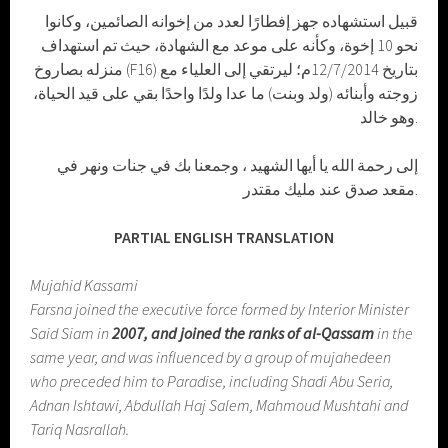
قبيل استشهاده جهز إفطارًا لعدد من إخوانه الصائمين، وكانوا
نحو 10 إخوة، وكأنه على موعد مع الشهادة، حيث تم استهداف
منزله بصاروخ (F16) بتاريخ 12/7/2014م؛ ليرتقي إلى العلياء مع
زوجته وأبنائه (ولد وبنت) ما عدا ولدًا واحدًا بقي على قيد الحياة،
وهو خالد.
إلى رحمة الله يا أيها الشهيد ، وجمعنا بك في جنات ونهر في
مقعد صدق عند مليك مقتدر.
PARTIAL ENGLISH TRANSLATION
Mujahid Kassami
Farsna joined the executive force formed by Interior Minister
Said Siam in
2007, and joined the ranks of al-Qassam
in the
same year, and was influenced by a group of mujahedeen
who preceded him to Paradise, including Shadi Abu Seria,
Adnan Ishtawi, Abdullah Haj Salem, Mahmoud Mushtahi and
Tariq Nasrallah.