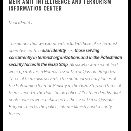
MEIR AMIT INTELLIGENCE AND TERRORISM
INFORMATION CENTER
Dual Identity
The names that we examined included those of six terrorist
operatives with a
dual identity
, i.e.,
those serving
concurrently in terrorist organizations and in the Palestinian
security forces in the Gaza Strip
. All six who were identified
were operatives in Hamas’s Izz al-Din al-Qassam Brigades.
Three of them also served in the national security forces of
the Palestinian Interior Ministry in the Gaza Strip and three of
them served in the Palestinian police. After their deaths, dual
death notices were published by the Izz al-Din al-Qassam
Brigades and by the police, Interior Ministry and security
forces.