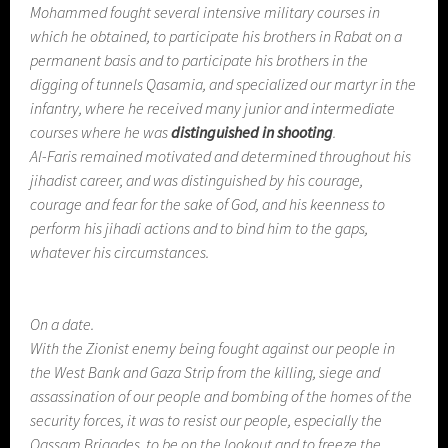
Mohammed fought several intensive military courses in
which he obtained, to participate his brothers in Rabat on a
permanent basis and to participate his brothers in the
digging of tunnels Qasamia, and specialized our martyr in the
infantry, where he received many junior and intermediate
courses where he was
distinguished in shooting
.
Al-Faris remained motivated and determined throughout his
jihadist career, and was distinguished by his courage,
courage and fear for the sake of God, and his keenness to
perform his jihadi actions and to bind him to the gaps,
whatever his circumstances.
On a date.
With the Zionist enemy being fought against our people in
the West Bank and Gaza Strip from the killing, siege and
assassination of our people and bombing of the homes of the
security forces, it was to resist our people, especially the
Qassam Brigades, to be on the lookout and to freeze the