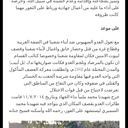
وتميز بشجاعته وإقدامه وعدم خشيته في سبيل الله، وحرصه
على أداء ما عليه من أعمال جهادية ورباط على الثغور مهما
كانت ظروفه.
على موعد
مع تغول العدو الصهيوني ضد أبناء شعبنا في الضفة الغربية
وقطاع غزة من قتل وحصار خانق واغتيال لأبناء شعبنا وقصف
لبيوت الامنين فكان لمقاومة شعبنا وخصوصا كتائب القسام
ان تكون بالمرصاد وتلجم العدو فكانت صواريخها تدك (تل أبيب)
والمدن المحتلة عام 1948م، وانطلقت معركة العصف المأكول
التي واجه العدو فيها مقاومة شرسة ألحقت به الخسائر
والقتلى في صفوفه وكان حي التفاح من المناطق التي
تعرضت لاجتياح من قبل قوات الاحتلال.
خرج شهيدنا محمد ملبياً نداء الجهاد وبتاريخ ١١/٧/٢٠١٤ قامت
طائرات العدو بقصف المكان الذي يتواجد فيه شهيدنا محمد
السميري ليستشهد على الفور، رحمه الله وأسكنه فسيح جنانه.