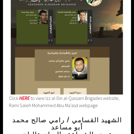
Click
HERE
to view Izz al-Din al-Qassam Brigades website,
Rami Saleh Mohammed Abu Ma’asd webpage
الشهيد القسامي / رامي صالح محمد
أبو مساعد
تميز بالشجاعة والمبادرةالبلح