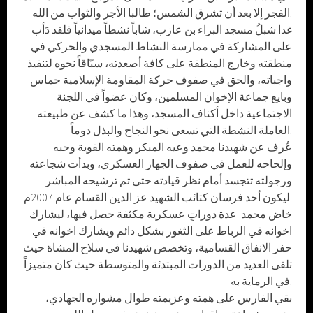
الفجر إلا بعد أن تشرق الشمس؛ طالبا الأجر والثواب من الله.
غدا شبلُ مسجد البراء بن عازب، شاباً نشطاً ميدانياً فلقد دَأب
على المشاركة في ممارسة النشاط المسجدي والحركي في
منطقته وخارج المنطقة على كافة أصعدته، سبّاقاً نحوه لتنفيذ
واجباته، والحق في صفوف حركة المقاومة الإسلامية حماس
وبايع جماعة الإخوان المسلمين، وكان عضواً في اللجنة
الاجتماعية داخل أكناف المسجد، وهذا ما كشف عن طبيعته
العاملة النشطة التي تسعى نحو النجاح والبذل دوماً.
عُرف عن شهيدنا محمد وعيه المبكر وهمته القوية وحبه
وإلحاحه للعمل في صفوف الجهاز العسكري، وبدأت شجاعته
ورجولته تتجسد أمام نظر قيادته حتى تم ترشيحه المباشر
ليكون أحد فرسان كتائب الشهيد عز الدين القسام عام 2007م.
خاض محمد عدة دوراتٍ عسكرية مكثفة حصل فيها، ليشارك
اخوانه في الرباط على الثغور بشكل دائم ويشارك اخوانه في
حفر الانفاق القسامية، وتخصص شهيدنا في سلاح المشاة حيث
تلقى العديد من الدورات المبتدئة والمتوسطة حيث كان متميزاً
في الرماية به.
بقي الفارس على همته وعزيمته طوال مشواره الجهادي،