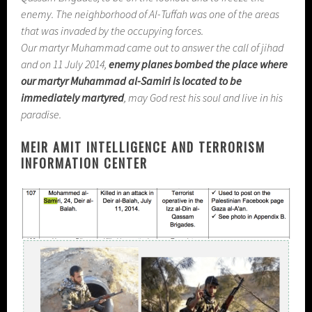
enemy. The neighborhood of Al-Tuffah was one of the areas
that was invaded by the occupying forces.
Our martyr Muhammad came out to answer the call of jihad
and on 11 July 2014,
enemy planes bombed the place where
our martyr Muhammad al-Samiri is located to be
immediately martyred
, may God rest his soul and live in his
paradise.
MEIR AMIT INTELLIGENCE AND TERRORISM
INFORMATION CENTER