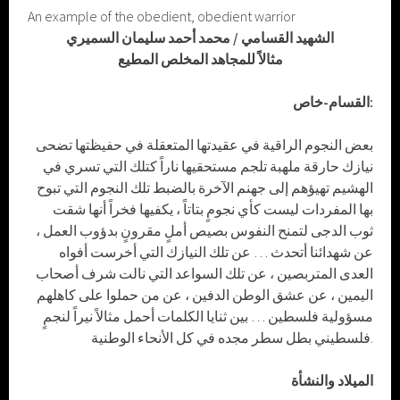
An example of the obedient, obedient warrior
الشهيد القسامي / محمد أحمد سليمان السميري
مثالاً للمجاهد المخلص المطيع
القسام-خاص:
بعض النجوم الراقية في عقيدتها المتعقلة في حفيظتها تضحى
نيازك حارقة ملهبة تلجم مستحقيها ناراً كتلك التي تسري في
الهشيم تهيؤهم إلى جهنم الآخرة بالضبط تلك النجوم التي تبوح
بها المفردات ليست كأي نجومٍ بتاتاً ، يكفيها فخراً أنها شقت
ثوب الدجى لتمنح النفوس بصيص أملٍ مقرونٍ بدؤوب العمل ،
عن شهدائنا أتحدث … عن تلك النيازك التي أخرست أفواه
العدى المتربصين ، عن تلك السواعد التي نالت شرف أصحاب
اليمين ، عن عشق الوطن الدفين ، عن من حملوا على كاهلهم
مسؤولية فلسطين … بين ثنايا الكلمات أحمل مثالاً نيراً لنجمٍ
فلسطيني بطل سطر مجده في كل الأنحاء الوطنية.
الميلاد والنشأة