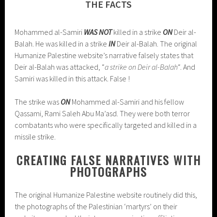
THE FACTS
Mohammed al-Samiri
WAS NOT
killed in a strike
ON
Deir al-
Balah. He was killed in a strike
IN
Deir al-Balah. The original
Humanize Palestine website’s narrative falsely states that
Deir al-Balah was attacked, “
a strike on Deir al-Balah
“. And
Samiri was killed in this attack. False !
The strike was
ON
Mohammed al-Samiri and his fellow
Qassami, Rami Saleh Abu Ma’asd. They were both terror
combatants who were specifically targeted and killed in a
missile strike.
CREATING FALSE NARRATIVES WITH
PHOTOGRAPHS
The original Humanize Palestine website routinely did this,
the photographs of the Palestinian ‘martyrs’ on their