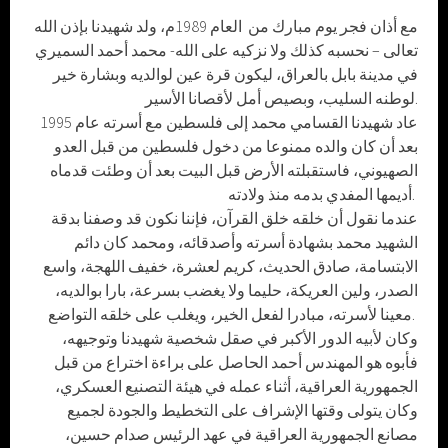
مع أذان فجر يوم مبارك من العام 1989م، ولد شهيدنا بإذن الله
تعالى – نحسبه كذلك ولا نزكيه على الله- محمد أحمد السميري
في مدينة بابل بالعراق، ليكون قرة عين لوالديه وبشارة خير
لوطنه السليب، وبصيص أمل لأقصانا الأسير.
عاد شهيدنا القسامي محمد إلى فلسطين مع أسرته عام 1995
بعد أن كان والده ممنوعا من دخول فلسطين من قبل العدو
الصهيوني، فاستقبلته الأرض قبل البيت بعد أن وطئت قدماه
أديمها المفدي بدمه منذ ولادته.
عندما نقول أن خلقه خلق القرآن، فإننا نكون قد وصفنا بدقة
الشهيد محمد بشهادة أسرته وأصدقائه، ومحمد كان دائم
الابتسامة، صادق الحديث، كريم لعشرة، خفيف اللهجة، واسع
الصدر، ولين العريكة، حليما ولا يغضب بسرعة، بارا بوالديه،
معينا لأسرته، مبادرا لفعل الخير، ويغلب على خلقه التواضع.
وكان لأبيه الدور الأكبر في صقل شخصية شهيدنا وتوجيهه،
فأبوه هو المهندس أحمد الحاصل على براءة اختراع من قبل
الجمهورية العراقية، أثناء عمله في هيئة التصنيع العسكري،
وكان يتولى وقتها الإشراف على التخطيط والجودة لجميع
مصانع الجمهورية العراقية في عهد الرئيس صدام حسين،