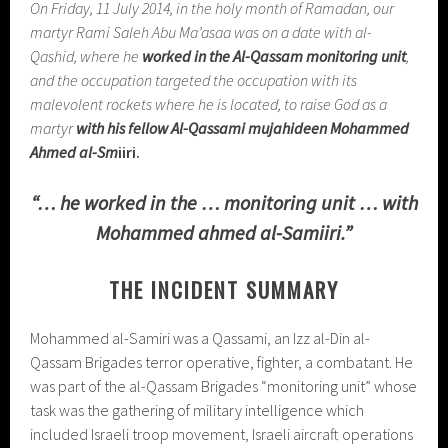
On Friday, 11 July 2014, in the holy month of Ramadan, our
martyr Rami Saleh Abu Ma’asaa was on a date with al-
Qashid, where he
worked in the Al-Qassam monitoring unit
,
and the occupation targeted the occupation with its
malevolent rockets where he is located, to raise God as a
martyr
with his fellow Al-Qassami mujahideen Mohammed
Ahmed al-Sm
iiri.
“… he worked in the … monitoring unit … with
Mohammed ahmed al-Samiiri.”
THE INCIDENT SUMMARY
Mohammed al-Samiri was a Qassami, an Izz al-Din al-
Qassam Brigades terror operative, fighter, a combatant. He
was part of the al-Qassam Brigades “monitoring unit” whose
task was the gathering of military intelligence which
included Israeli troop movement, Israeli aircraft operations