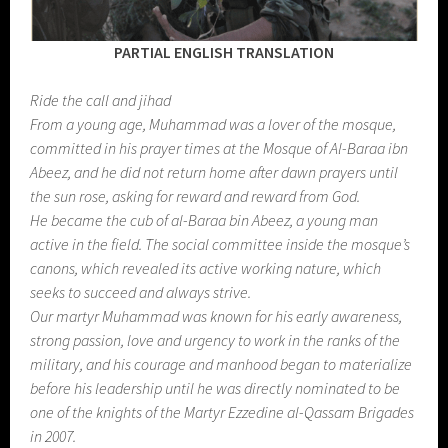
PARTIAL ENGLISH TRANSLATION
Ride the call and jihad
From a young age, Muhammad was a lover of the mosque,
committed in his prayer times at the Mosque of Al-Baraa ibn
Abeez, and he did not return home after dawn prayers until
the sun rose, asking for reward and reward from God.
He became the cub of al-Baraa bin Abeez, a young man
active in the field. The social committee inside the mosque’s
canons, which revealed its active working nature, which
seeks to succeed and always strive.
Our martyr Muhammad was known for his early awareness,
strong passion, love and urgency to work in the ranks of the
military, and his courage and manhood began to materialize
before his leadership until he was directly nominated to be
one of the knights of the Martyr Ezzedine al-Qassam Brigades
in 2007.