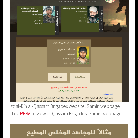
Izz al-Din al-Qassam Brigades website, Samiri webpage
Click
HERE
to view al-Qassam Brigades, Samiri webpage