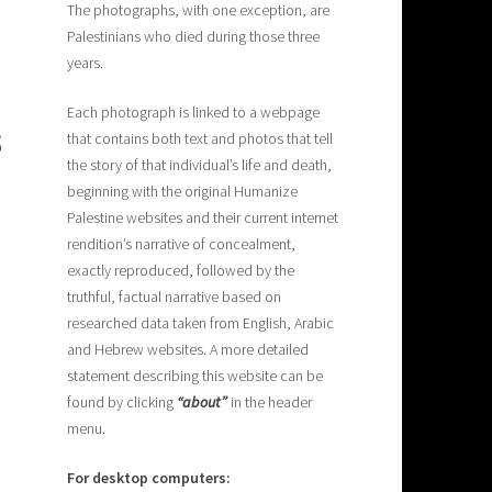
The photographs, with one exception, are
Palestinians who died during those three
years.
Each photograph is linked to a webpage
S
that contains both text and photos that tell
the story of that individual’s life and death,
beginning with the original Humanize
Palestine websites and their current internet
rendition’s narrative of concealment,
exactly reproduced, followed by the
truthful, factual narrative based on
researched data taken from English, Arabic
and Hebrew websites. A more detailed
statement describing this website can be
found by clicking
“about”
in the header
menu.
For desktop computers: