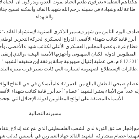
هكذا هم العظماء يعرفون طعم الحياة بموت العدو، ويدركون أن الحياة لا ت
طاعة لله وشهادة في سبيله ،رحم الله شهيدنا القائد وأسكنه فسيح جناته
والشهداء.
صادف اليوم الثامن من شهر ديسمبر الذكرى السنوية لإستشهاد القائد 
أبرز قادة كتائب شهداء الأقصى الذراع العسكري لحركة التحرير الوطنى
قطاع غزة ،وعضو المجلس العسكري الأعلى لكتائب شهداء الأقصي ،وأحد 
المطلوبين لدولة الكيان الصهيونى وأجهزتها الأمنية الهشة ،والذي إرتقى 
م ،فى عملية إغتيال صهيونية جبانة برفقة إبن شقيقه الشهيد ” صبحى
طائرات الإستطلاع الصهيونية لسيارته التي كانت تسير قرب منتزه البلدية الواقع غرب مدينة غزة.
عصام صبحي البطش البالغ من العمر 42 عاماً يسكن في
ه عدداً من الأبناء يعتبر الشهيد “عصام” أحد أبرز قادة كتائب شهداء ال
الأسماء المصنفة على لوائح المطلوبين لدولة الإحتلال التي نجحت أخيراً في إغتياله.
مسيرته النضالية
ع إفجار صاعق الثورة لدى الشعب الفلسطيني الذي نتج عنه إندلاع إنتف
هيدنا عصام بمشاركة الشهيد القائد جهاد العمارين في تأسيس كتائب شه