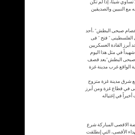
ساوي شيئاً، إذا لم تكن
 مع النبيين والصديقين
،”عصام صبحى البطش” ،أحد
 الفلسطينى ” فتح ” فى
أبرز القادة العسكريين
شهيداً في مثل هذا اليوم
8.12.2011  البطش”بعد قصف
 حي التفاح الواقع شرق مدينة غزة متزوج
أقصى في قطاع غزة ومن أبرز
اضة الاقصى المباركة شرع
داء الأقصى، التي إنطلقت