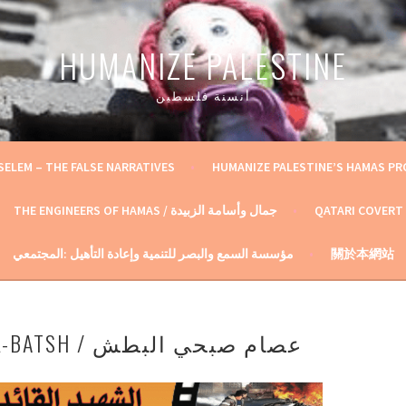
HUMANIZE PALESTINE
أنسنة فلسطين
SELEM – THE FALSE NARRATIVES
HUMANIZE PALESTINE’S HAMAS P
THE ENGINEERS OF HAMAS / جمال وأسامة الزبيدة
QATARI COVERT
مؤسسة السمع والبصر للتنمية وإعادة التأهيل :المجتمعي
關於本網站
ISSAM SUBHI AL-BATSH / عصام صبحي البطش