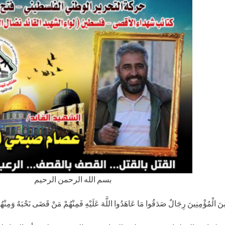
بسم الله الرحمن الرحيم
نَ الْمُؤْمِنِينَ رِجَالٌ صَدَقُوا مَا عَاهَدُوا اللَّهَ عَلَيْهِ فَمِنْهُمْ مَنْ قَضَى نَحْبَهُ وَمِنْهُمْ مَ