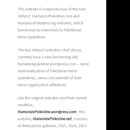
This website is a reproduction of the now
defunct HumanizePalestine.com and
HumanizePalestine.org websites, which
functioned as memorials to Palestinian
terror operatives.
The two defunct websites cited above,
currently have a new functioning URL:
humanizepalestine.wordpress.com – same
memorialization of Palestinian terror
operatives, same concealment of their
terror organization affiliations.
Like the original websites and their current
rendition,
H
umanizePalestine.wordpress.com
, this
website,
HumanizePalestine.net
, consists
of three photo galleries, 2015, 2014, 2013.