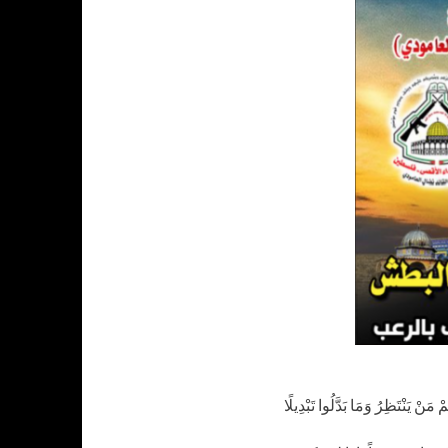
نْ يَنْتَظِرُ وَمَا بَدَّلُوا تَبْدِيلًا