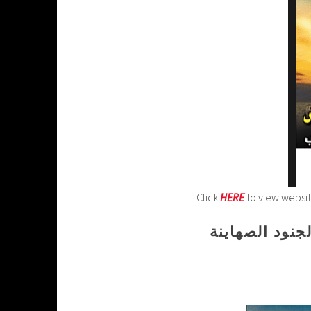
Click
HERE
to view websi
جنود الصهاينة