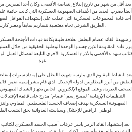
بعد أقل من شهر من تاريخ إندلاع إنتفاضة الأقصى، وكان أحد المقربين من
أيضاً بضرب العديد من الأهداف الصهيونية العسكرية التي كانت جاثمة ع
أحد قادة المجموعات العسكرية التي عملت على إستهداف القوافل الصهيو
الطريق الشرقي تجاه مغتصبة نتساريم سابقاً ومعبر كارني وبالعكس .
ز شهيدنا القائد عصام البطش بعلاقة طيبة بكافة قيادات الأجنحة العسكر
برز قادة المقاومة الذين جسدوا الوحدة الوطنية الحقيقية من خلال العملي
تائب شهداء الأقصى والأذرع العسكرية الأخرى التابعة لفصائل العمل ا
غزة.
عد النشاط المقاوم الذي مارسه شهيدنا البطل على إمتداد سنوات إنتفاض
لبطش من أبرز المطلوبين لدولة الإحتلال الذي قام بنشر إسمه ضمن قا
لصحف العبرية، وعلى الموقع الإلكتروني الخاص بجهاز الشباك الصهيوني
التنظيمات الإرهابية” ليصبح إسم “عصام” مدرج على قائمة الإغتيالات
الصهيونية العسكرية بهدف إضعاف الجسـد الفلسطيني المقاوم، وإنتز
الوطني الرافض للإحتلال وسياسته العدوانية بحق الشعب الفلسطيني الأعزل.
بعد إستشهاد القائد الرمز ياسر عرفات أصيب الجسد العسكري لكتائب 
التشرذم والفرقة وأصبحت الكتائب عبارة عن مجموعات عسكرية متفرقة 