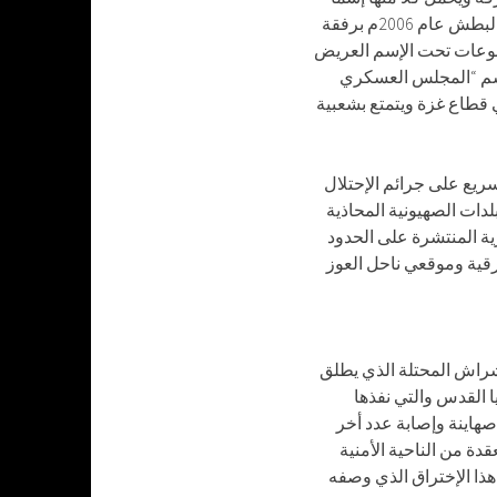
مختلفاً عن الأخر،،، من منطلق حرصه الوطني عمل شهيدنا القائد عصام البطش عام 2006م برفقة
موعات تحت الإسم العريض
بإسم “المجلس العسكري
ي قطاع غزة ويتمتع بشعبية
يع على جرائم الإحتلال
ات الصهيونية المحاذية
ية المنتشرة على الحدود
29.1.200م على عملية أم الرشراش المحتلة الذي يطلق
ا القدس والتي نفذها
هاينة وإصابة عدد أخر
دة من الناحية الأمنية
هذا الإختراق الذي وصفه