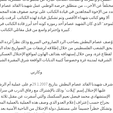
دد من الإخوة المجاهدين في قيادة الكتائب على توحيد صفوف هذه المج
ألا وهو كتائب شهداء الأقصى وتم تشكيل قيادة لهذه الكتائب عُرفت 
لموحد” الذي كان الشهيد عصام أحد رموزه كونه أحد أبرز قادة الكتائب ف
كبيرة وإحترام واسع من قبل مقاتلي الكتائب .
وُصف عصام البطش بصاحب الرد الصاروخي السريع وذلك نظراً لرده السر
بحق الشعب الفلسطيني من خلال إطلاقه لرشقات من الصواريخ تجاه البلد
لقطاع غزة، ومن خلال إستهدافه بقذائف الهاون لمواقع الإحتلال العسكر
الشرقية لمدينة غزة وخصوصاً كتيبة الدبابات الواقعة شرق المقبرة الشرقية وموقعي ناحل العوز
وكارني.
أشرف شهيدنا القائد عصام البطش بتاريخ 7
عليها الإحتلال إسم “إيلات” وذلك بالإشتراك مع رفاق الدرب في سراي
الإستشهادي محمد فيصل نعيم السكسك والتي أسفرت عن مقتل ثلاثة ص
بجراح حسب إعتراف إعلام العدو الذي وصف هذه العملية بالعملية المعق
وتشكل خطراً جسيماً على مستقبل دولة الإحتلال من الناحية الأمنية بعد 